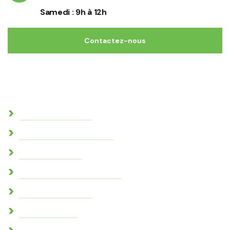
Samedi : 9h à 12h
Contactez-nous
Commune
Actes administratifs
Conseil consultatif citoyen
Conseil municipal
Conseil municipal des jeunes
Demande de travaux
Marchés publics