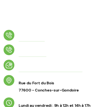
Téléphone
01 64 02 26 17
Numéro d'astreinte
06 56 70 43 34
Email
accueil@conches-sur-gondoire.fr
Adresse
Rue du Fort du Bois
77600 - Conches-sur-Gondoire
Horaires d'ouverture
Lundi au vendredi : 9h à 12h et 14h à 17h