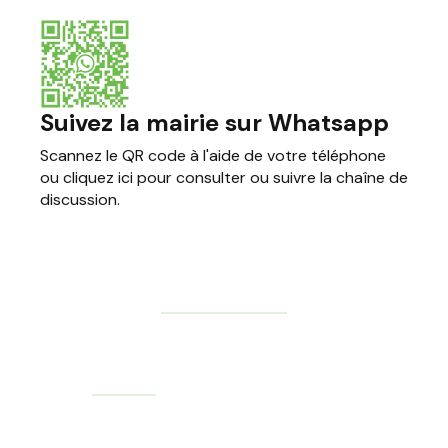
Suivez la mairie sur Whatsapp
Scannez le QR code à l'aide de votre téléphone
ou cliquez ici pour consulter ou suivre la chaîne de
discussion.
Mentions Légales
© Mairie de Conches-sur-Gondoire 2026 - Tous droits
réservés
Réalisation
AdgenSii
- Agence de Communication Paris Marne
la Vallée 77