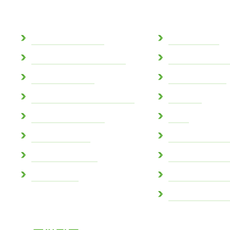
Commune
Au quotidie
Actes administratifs
Espace famille
Conseil consultatif citoyen
Agence postale
Conseil municipal
Réseaux sociaux
Conseil municipal des jeunes
Mobilités
Demande de travaux
CCAS
Marchés publics
Aidant connect /
Marne et Gondoire
Collecte des déc
Mot du maire
Eau potable et a
Autorisations au