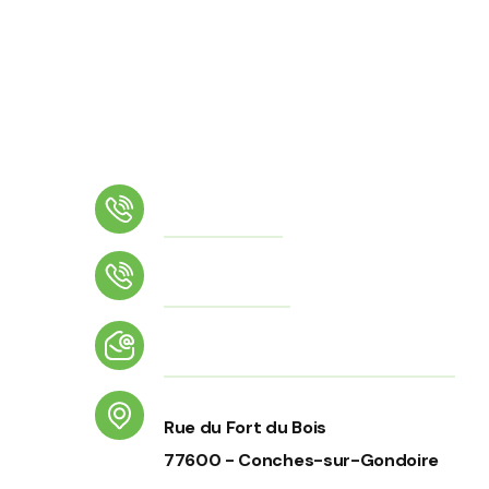
Téléphone
01 64 02 26 17
Numéro d'astreinte
06 56 70 43 34
Email
accueil@conches-sur-gondoire.fr
Adresse
Rue du Fort du Bois
77600 - Conches-sur-Gondoire