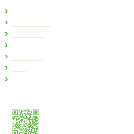
L’église
Sentes paysagères
Parc des cèdres
Espace Boitel
Zones humides
Crypte
Conch’infos