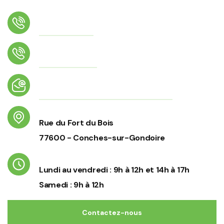
Téléphone
01 64 02 26 17
Numéro d'astreinte
06 56 70 43 34
Email
accueil@conches-sur-gondoire.fr
Adresse
Rue du Fort du Bois
77600 - Conches-sur-Gondoire
Horaires d'ouverture
Lundi au vendredi : 9h à 12h et 14h à 17h
Samedi : 9h à 12h
Contactez-nous