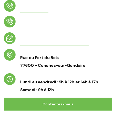
Téléphone
01 64 02 26 17
Numéro d'astreinte
06 56 70 43 34
Email
accueil@conches-sur-gondoire.fr
Adresse
Rue du Fort du Bois
77600 - Conches-sur-Gondoire
Horaires d'ouverture
Lundi au vendredi : 9h à 12h et 14h à 17h
Samedi : 9h à 12h
Contactez-nous