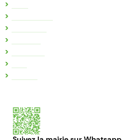
L’église
Sentes paysagères
Parc des cèdres
Espace Boitel
Zones humides
Crypte
Conch’infos
Suivez la mairie sur Whatsapp