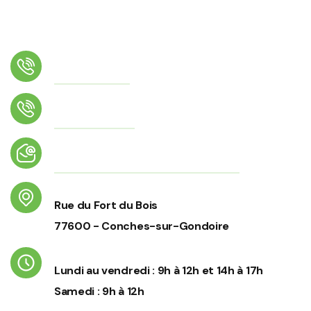
Téléphone
01 64 02 26 17
Numéro d'astreinte
06 56 70 43 34
Email
accueil@conches-sur-gondoire.fr
Adresse
Rue du Fort du Bois
77600 - Conches-sur-Gondoire
Horaires d'ouverture
Lundi au vendredi : 9h à 12h et 14h à 17h
Samedi : 9h à 12h