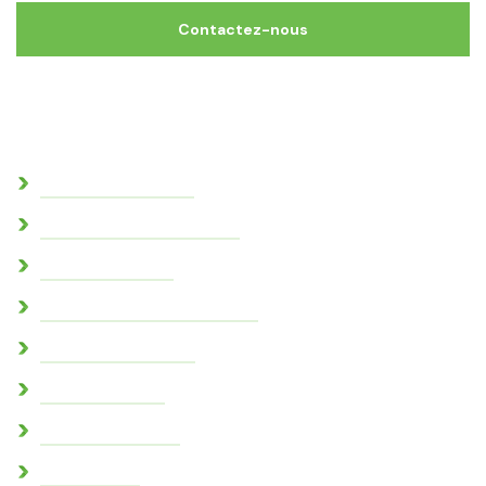
Contactez-nous
Commune
Actes administratifs
Conseil consultatif citoyen
Conseil municipal
Conseil municipal des jeunes
Demande de travaux
Marchés publics
Marne et Gondoire
Mot du maire