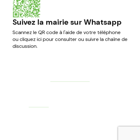
Suivez la mairie sur Whatsapp
Scannez le QR code à l'aide de votre téléphone
ou cliquez ici pour consulter ou suivre la chaîne de
discussion.
Mentions Légales
© Mairie de Conches-sur-Gondoire 2026 - Tous droits
réservés
Réalisation
AdgenSii
- Agence de Communication Paris Marne
la Vallée 77