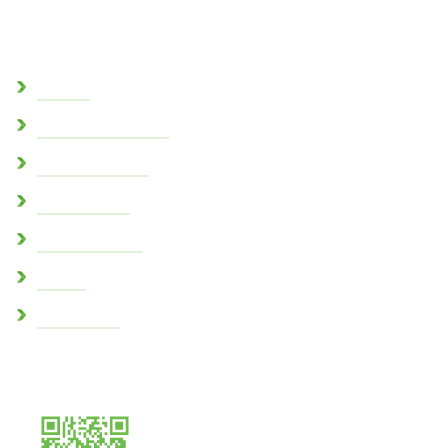
Découvrir
L’église
Sentes paysagères
Parc des cèdres
Espace Boitel
Zones humides
Crypte
Conch’infos