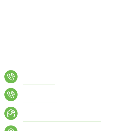
Téléphone
01 64 02 26 17
Numéro d'astreinte
06 56 70 43 34
Email
accueil@conches-sur-gondoire.fr
Adresse