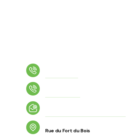
Téléphone
01 64 02 26 17
Numéro d'astreinte
06 56 70 43 34
Email
accueil@conches-sur-gondoire.fr
Adresse
Rue du Fort du Bois