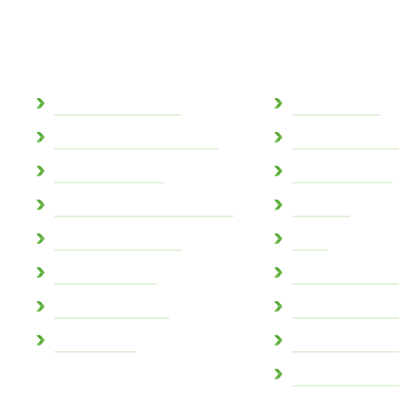
Commune
Au quotidie
Actes administratifs
Espace famille
Conseil consultatif citoyen
Agence postale
Conseil municipal
Réseaux sociaux
Conseil municipal des jeunes
Mobilités
Demande de travaux
CCAS
Marchés publics
Aidant connect /
Marne et Gondoire
Collecte des déc
Mot du maire
Eau potable et a
Autorisations au